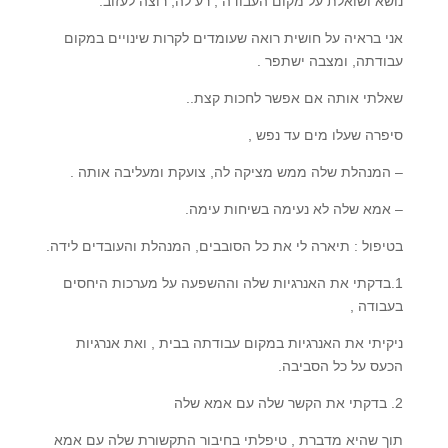
נושא ושואלת על מקום העבודה , רע לה, רוצה לעזוב.
אני בראיה על חושית רואה שעומדים לקרות שינויים במקום
עבודתה, ומצבה ישתפר .
שאלתי אותה אם אפשר לחכות קצת..
סיפרה שעלו מים עד נפש ,
– המנהלת שלה ממש מציקה לה, צועקת ומעליבה אותה .
– אמא שלה לא נעימה בשיחות עימה.
בטיפול : תיארה לי את כל הסובבים, המנהלת והעובדים לידה.
1.בדקתי את האנרגיות שלה וההשפעה על מערכות היחסים
בעבודה ,
ניקיתי את האנרגיות במקום עבודתה בבית , ואת אנרגיות
הכעס על כל הסביבה.
2. בדקתי את הקשר שלה עם אמא שלה
תוך שהיא מדברת , טיפלתי בחיבור התקשורת שלה עם אמא