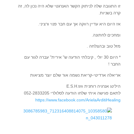
זו התגובה שלה לניתוק הקשר האנרגטי שלא היה נכון לה, זה
קרה בשניות.
אז היום היא עדיין רווקה אך עם חבר פנוי ורציני.
ומחכים לחתונה.
מזל טוב ובהצלחה .
* היום 30 יולי , קיבלתי הודעה ש" אירית" עברה לגור עם
החבר !
אריאלה ארדיטי-קריאת נשמה אור שלם יוצר מציאות
הילינג אנרגיה רוחנית E.S.H.tm
לתאם פגישה איתי שלחו הודעה לסלולרי 052-2833205
https://www.facebook.com/ArielaArditiHealing