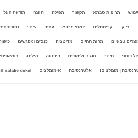
ימוש
תרופות סבתא
תקשור
תפילה
תזונה
תודעת העל
רייקי
קריסטלים
צמחי מרפא
עתיד
עיסוי
נתורופתיה
צרים טבעיים
מהות החיים
מדיטציה
כנסים ומפגשים
כישוף
חביש
ול רוחני
חינוך
חוגים ולימודים
היפנוזה
הילינג
הומאופתי
כוס הקפה ככוס גורלך וכסיפור חייך סדנא בת 8 מפגשים לקריאה בקפה עם ג'בר חביש ימי ראשון 19.3 בשעה 19:00 – מפגש
ע בשעה 18:00 להשלמות ניתן לנסות מפגש אחד להתרשמות בתשלום לראשונה במרכזנו, סדנא לקריאה בקפה
רנטיבה | מומלצים!
אלטרנטיבה
א-מומלצים
 & natalie dekel