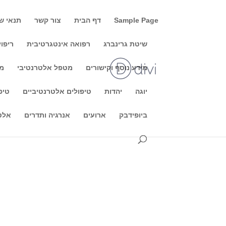
Sample Page
דף הבית
צור קשר
תנאי ש
שיטת גרינברג
רפואה אינטגרטיבית
ריפוי
מידע נוסף וקישורים
מטפל אלטרנטיבי
מו
סדנא לקריאה בקפה עם ג'בר 
יוגה
יהדות
טיפולים אלטרנטיביים
טיפ
ניתן להצטרף- נא להגי
ביופידבק
ארועים
אנרגיה ותדרים
אלט
בדרך אינטואיטיבת, שיטתית,...