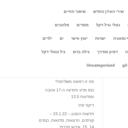
שירי העידן החדש
שיפור החיים
נטלי וגיל דקל
מסרים
מלאכים
 ומאגיה
ישויות
יעוץ אישי
ים
ילדים
חיפוש
ה
דמיון מודרך
גילה בוים
גיל ונטלי דקל
 שני עדיין
,
Recent Posts
Uncategorized
gil
מה זה יוגה?
מה זו רפואה משלימה?
כנס מדע ותודעה ה-17 אהבה
ומודעות 13.5‎‎
דיקור סיני
חדשות המכון – 23.1.22 –
קורסים, הרצאות, סדנאות, כנסים
14, 15, אירוע חברתי