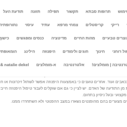
ימוש
תרופות סבתא
תקשור
תפילה
תזונה
תודעת העל
רייקי
קריסטלים
צמחי מרפא
עתיד
עיסוי
נתורופתיה
צרים טבעיים
מהות החיים
מדיטציה
כנסים ומפגשים
כישוף
ול רוחני
חינוך
חוגים ולימודים
היפנוזה
הילינג
הומאופתי
ע לריכוז בדרגה גבוהה ביותר, לצד מודעות לחויות והאירועים שהוא עובר וחו
רנטיבה | מומלצים!
אלטרנטיבה
א-מומלצים
 & natalie dekel
ונוהגים לומר שהמטופל נמצא במצב כמו חלום אך ללא שינה אמיתית. להיפ
וויה. יש הסבורים כי היפנוזה היא שיטה לפתרון בעיות רפואיות ונפשיות כמ
כאבים ועוד. אחרים טוענים כי באמצעות היפנוזה אפשר לשתול זיכרונות או חוו
ות מן התודעה של האדם. יש לציין כי גם אם שוקלים לעבור טיפול היפנוזה חייבי
צועי ובעל ניסיון בתחום.
רים מצערים בהם מהופנטים נשארו במצב ההפנוטי ולא השתחררו ממנו.