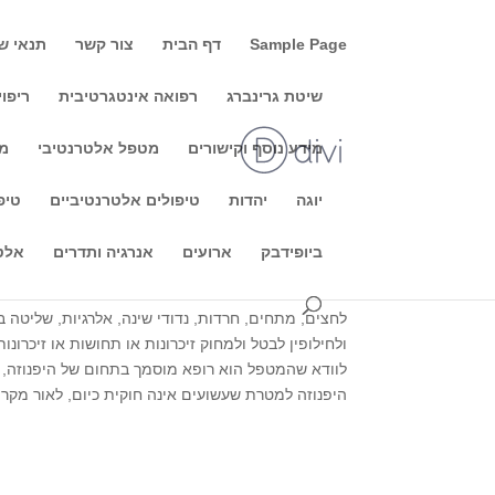
Sample Page
דף הבית
צור קשר
תנאי ש
שיטת גרינברג
רפואה אינטגרטיבית
ריפוי
מידע נוסף וקישורים
מטפל אלטרנטיבי
מו
היפנוזה
יוגה
יהדות
טיפולים אלטרנטיביים
טיפ
היפנוזה היא מצב שונה של מודעות, במהלכו המטופל מגי
ביופידבק
ארועים
אנרגיה ותדרים
אלט
הדבר מתבטא בחשיבה איטית המפעילה את כל החושים 
המטופל מגיע לשלב אחר של מודעות והוא מרוכז מאוד בח
לחצים, מתחים, חרדות, נדודי שינה, אלרגיות, שליטה ב
ולחילופין לבטל ולמחוק זיכרונות או תחושות או זיכרונ
לוודא שהמטפל הוא רופא מוסמך בתחום של היפנוזה, מק
היפנוזה למטרת שעשועים אינה חוקית כיום, לאור מק