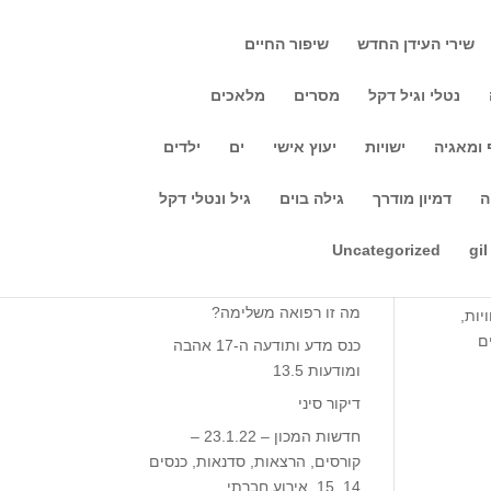
שירי העידן החדש
שיפור החיים
נטלי וגיל דקל
מסרים
מלאכים
 ומאגיה
ישויות
יעוץ אישי
ים
ילדים
חיפוש
ה
דמיון מודרך
גילה בוים
גיל ונטלי דקל
Recent Posts
וה.
Uncategorized
gil
ך,
מה זה יוגה?
ו
מה זו רפואה משלימה?
יות,
ם
כנס מדע ותודעה ה-17 אהבה
ומודעות 13.5‎‎
דיקור סיני
חדשות המכון – 23.1.22 –
קורסים, הרצאות, סדנאות, כנסים
14, 15, אירוע חברתי