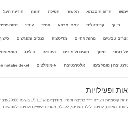
ימוש
תרופות סבתא
תקשור
תפילה
תזונה
תודעת העל
רייקי
קריסטלים
צמחי מרפא
עתיד
עיסוי
נתורופתיה
צרים טבעיים
מהות החיים
מדיטציה
כנסים ומפגשים
כישוף
ות ר"ג
ול רוחני
חינוך
חוגים ולימודים
היפנוזה
הילינג
הומאופתי
ש' וכו'. ביעוץ יש לשלוח תמונות במייל או בוואטסאפ, ויש לארגן שעת לידה דרך טלפון למשרד הפנים-
רנטיבה | מומלצים!
אלטרנטיבה
א-מומלצים
 & natalie dekel
ות ופעילויות
הרצאות השבוע ערב מסרים אישיים, ריפוי, וחיבור לאנרגיות קוסמיות ויצירה דרך כתיב
 אחד מאתנו, לחיבור לילד הפנימי, לקבלת מסרים אישיים ולחיבור לאנרגיות