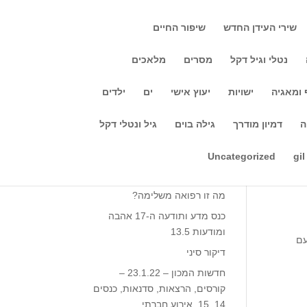
שירי העידן החדש
שיפור החיים
נטלי וגיל דקל
מסרים
מלאכים
 ומאגיה
ישויות
יעוץ אישי
ים
ילדים
חיפוש
ה
דמיון מודרך
גילה בוים
גיל ונטלי דקל
מעתה גם יעוץ אישי עם גילה בויום בטלפון דרך כרטיס אשראי התקשרו – 050-5625759 אפשרות גם לשאלות בודדות במחיר מיוחד: 20
Recent Posts
Uncategorized
gil
מה זה יוגה?
מה זו רפואה משלימה?
כנס מדע ותודעה ה-17 אהבה
ומודעות 13.5‎‎
ה ודמיון מודרךיום א '15.11 בשעה 20:00ערב עם
דיקור סיני
חדשות המכון – 23.1.22 –
קורסים, הרצאות, סדנאות, כנסים
14, 15, אירוע חברתי