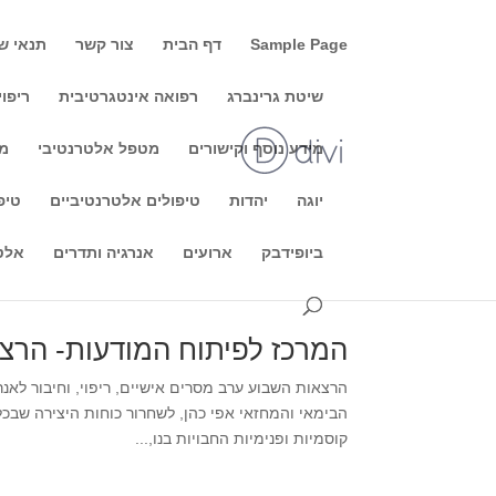
Sample Page
דף הבית
צור קשר
תנאי ש
שיטת גרינברג
רפואה אינטגרטיבית
ריפוי
מידע נוסף וקישורים
מטפל אלטרנטיבי
מו
פעילויות במרכז לפיתוח המודע
יוגה
יהדות
טיפולים אלטרנטיביים
טיפ
דקות ב-80 ש', 30 דקות ב-100 
ביופידבק
ארועים
אנרגיה ותדרים
אלט
3450* (ניתן לקבל גם של בני...
המרכז לפיתוח המודעות- הרצא
הבימאי והמחזאי אפי כהן, לשחרור כוחות היצירה שבכל
קוסמיות ופנימיות החבויות בנו,...