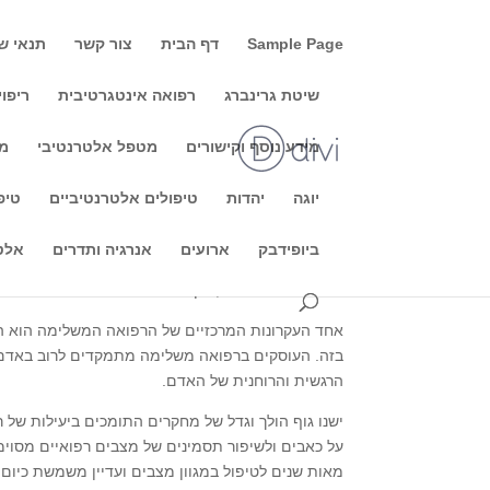
Sample Page
דף הבית
צור קשר
תנאי ש
שיטת גרינברג
רפואה אינטגרטיבית
ריפוי
מידע נוסף וקישורים
מטפל אלטרנטיבי
מו
מה זו רפואה משלימה?
יוגה
יהדות
טיפולים אלטרנטיביים
טיפ
רפואה משלימה היא מונח המתייחס למגוון של פרקטי
ביופידבק
ארועים
אנרגיה ותדרים
אלט
את הבריאות והרווחה הכללית של האדם. הוא כולל מגוון
בעיסוי והומאופתיה, בין היתר.
אחד העקרונות המרכזיים של הרפואה המשלימה הוא הא
בזה. העוסקים ברפואה משלימה מתמקדים לרוב באדם 
הרגשית והרוחנית של האדם.
ישנו גוף הולך וגדל של מחקרים התומכים ביעילות של ר
על כאבים ולשיפור תסמינים של מצבים רפואיים מסוימ
מאות שנים לטיפול במגוון מצבים ועדיין משמשת כיום כדי