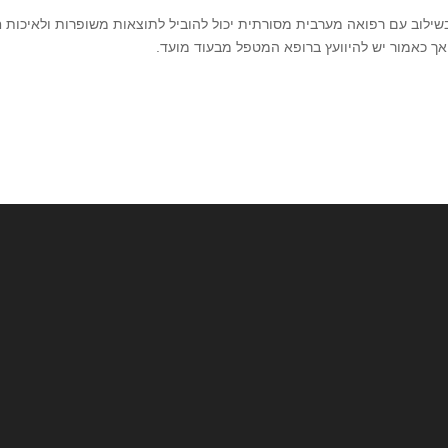
ילוב עם רפואה מערבית מסורתית יכול להוביל לתוצאות משופרות ולאיכות ח
 אך כאמור יש להיוועץ ברופא המטפל מבעוד מועד.