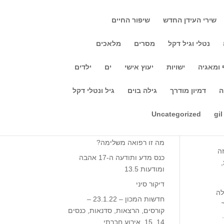
שירי העידן החדש
שיפור החיים
נטלי וגיל דקל
מסרים
מלאכים
 ומאגיה
ישויות
יעוץ אישי
ים
ילדים
חיפוש
ה
דמיון מודרך
גילה בוים
גיל ונטלי דקל
Recent Posts
לשפר
Uncategorized
gil
ל
מה זה יוגה?
מה זו רפואה משלימה?
ה
כנס מדע ותודעה ה-17 אהבה
ומודעות 13.5‎‎
דיקור סיני
לה
חדשות המכון – 23.1.22 –
קורסים, הרצאות, סדנאות, כנסים
14, 15, אירוע חברתי