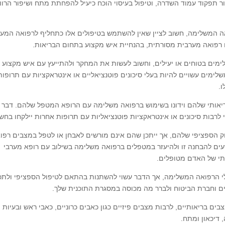
פור תפקוד עמוד השדרה, וטיפול בעיסוי הוכח כיעיל להפחתת מתח ושיפור הרוו
ה המשלימה, חשוב לציין שאין להשתמש בטיפולים אלו כתחליף לרפואה המע
פואה מערבית מסורתית, בהנחיית איש מקצוע בתחום הבריאות.
לימים בטוחים או יעילים, וחשוב לעשות את המחקר ולהתייעץ עם איש מקצוע
לימים עשויים להיות בעלי סיכונים פוטנציאליים או אינטראקציות עם תרופות
ו.
יאותי שלהם וידונו בשימוש ברפואה משלימה עם הרופא המטפל שלהם. דבר 
 לרבות סיכונים או אינטראקציות פוטנציאליות עם תרופות אחרות יילקחו בחשב
 הספציפי שלהם, אך ייתכן שהם אינם מורשים לאבחן או לטפל במצבים רפוא
דעים להבחנה זו ולהיעזר במטפלים ברפואה משלימה בשילוב עם רופא מערבי
תי של האדם מטופלים.
לי הרפואה המשלימה, אך הדבר עשוי להשתנות בהתאם לטיפול הספציפי ולתכ
ם וחברת הביטוח ולברר מה מכוסה במסגרת התוכנית שלך.
ם בריאותיים, לרבות מצבים פיזיים כגון כאבים כרוניים, כאבי ראש ובעיות
, דיכאון ומתח.