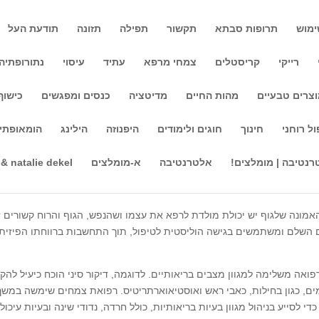
ימוש
תרופות סבתא
תקשור
תפילה
תזונה
תודעת העל
רייקי
קריסטלים
צמחי מרפא
עתיד
עיסוי
נתורופתיה
צרים טבעיים
מהות החיים
מדיטציה
כנסים ומפגשים
כישוף
ול רוחני
חינוך
חוגים ולימודים
היפנוזה
הילינג
הומאופתי
קות וטיפולים רפואיים המשמשים יחד עם הרפואה המערבית המסורתית כדי 
רנטיבה | מומלצים!
אלטרנטיבה
א-מומלצים
 & natalie dekel
 רחב של פרקטיקות וטיפולים, כגון דיקור, רפואת צמחים, כירופרקטיקה, טיפו
מונה שלגוף יש יכולת מולדת לרפא את עצמו ושהנפש, הגוף והרוח קשורים ז
השלם ומשתמשים בגישה הוליסטית לטיפול, תוך התחשבות ברווחתו הפיזית,
פואה משלימה למגוון מצבים בריאותיים. לדוגמה, דיקור סיני הוכח כיעיל להק
ים, כגון בחילות, כאבי ראש ואוסטיאוארתריטיס. רפואת צמחים שימשה במשך
 לסייע בניהול מגוון בעיות בריאותיות, כולל חרדה, נדודי שינה ובעיות עיכול.