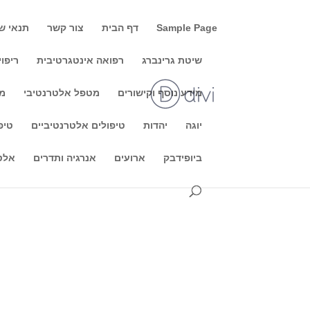
Sample Page
דף הבית
צור קשר
תנאי ש
שיטת גרינברג
רפואה אינטגרטיבית
ריפוי
מידע נוסף וקישורים
מטפל אלטרנטיבי
מו
המרכז לפיתוח המודעות -נומרו
יוגה
יהדות
טיפולים אלטרנטיביים
טיפ
20:00- שמך הוא עולמך- השם הפרטי ומשמעותו מבחי
ביופידבק
ארועים
אנרגיה ותדרים
אלט
בעיתון ממון של תחזיות מאת נופר סיני....