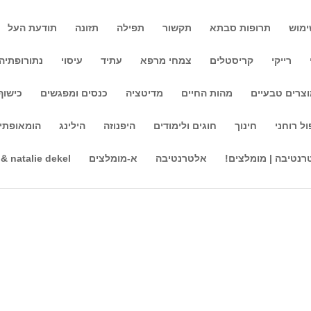
ימוש
תרופות סבתא
תקשור
תפילה
תזונה
תודעת העל
רייקי
קריסטלים
צמחי מרפא
עתיד
עיסוי
נתורופתיה
צרים טבעיים
מהות החיים
מדיטציה
כנסים ומפגשים
כישוף
לוגיה וחוגים
ול רוחני
חינוך
חוגים ולימודים
היפנוזה
הילינג
הומאופתי
בשבוע הבא- זהבה אביגדור בערב תיקשור נשמות- יום ב' 28.12 בשעה 20:00 מרצה חדשה מדימה- אסתי אורן- יום ג' 29.12 בשעה
נת מודעות, זוגיות, בריאות, רגישות רפואית, ותקופות חיים וגורל יצאה כתבה
רנטיבה | מומלצים!
אלטרנטיבה
א-מומלצים
 & natalie dekel