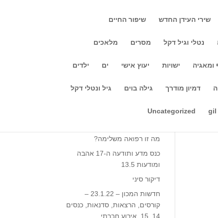
שירי העידן החדש
שיפור החיים
נטלי וגיל דקל
מסרים
מלאכים
 ומאגיה
ישויות
יעוץ אישי
ים
ילדים
חיפוש
ה
דמיון מודרך
גילה בוים
גיל ונטלי דקל
Recent Posts
Uncategorized
gil
מה זה יוגה?
מה זו רפואה משלימה?
כנס מדע ותודעה ה-17 אהבה
ומודעות 13.5‎‎
דיקור סיני
חדשות המכון – 23.1.22 –
קורסים, הרצאות, סדנאות, כנסים
14, 15, אירוע חברתי